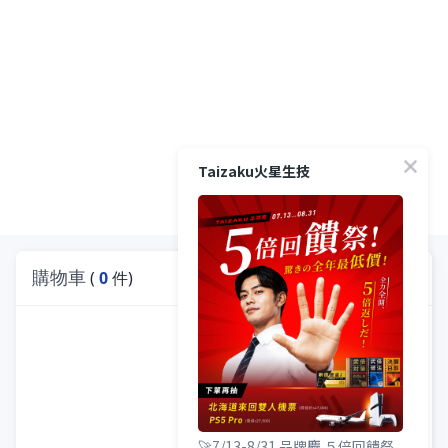
Taizaku火星生技
購物車
(
0
件)
🚀7/13-8/31 品牌慶 ５倍回饋祭