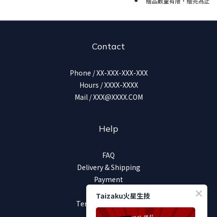
贈品數量有限，贈完為止
Contact
Phone / XX-XXX-XXX-XXX
Hours / XXXX-XXXX
Mail / XXX@XXXX.COM
Help
FAQ
Delivery & Shipping
Payment
Return Policy
Taizaku火星生技
Terms & Conditions