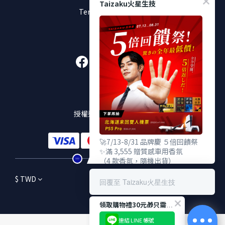
Taizaku火星生技
Terms & Conditions
加入好友
販售通路
授權通路及實體販售店點
🚀7/13-8/31 品牌慶 ５倍回饋祭
✨滿 3,555 贈質感車用香氛
（4 款香氛，隨機出貨）
✨滿 5,555 贈TENGA 雙重杯
$
TWD
✨滿 9,555 贈武倍對策 Gold
回覆至 Taizaku火星生技
（價值 $2,380，限量100份）
領取購物禮30元🎁只需3秒！
🎁 下單登錄發票抽：
北海道雙人機票、PS5 Pro
連結 LINE 帳號