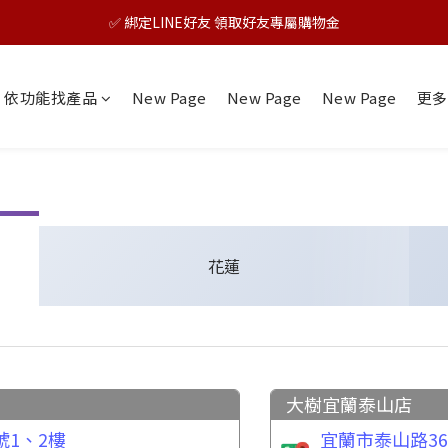
🎊TAIZAKU品牌慶：5倍回饋祭｜全年最優惠！
✅ 綁定LINE好友 領取好友專屬購物金
🎊TAIZAKU品牌慶：5倍回饋祭｜全年最優惠！
依功能找產品
New Page
New Page
New Page
更多
花蓮
大樹宜蘭泰山店
號1、2樓
宜蘭市泰山路3