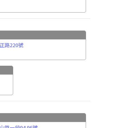
正路220號
路一段94.96號