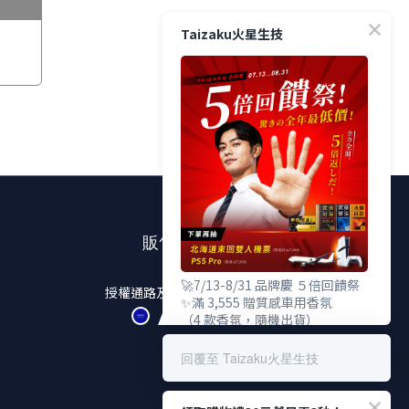
Taizaku火星生技
販售通路
🚀7/13-8/31 品牌慶 ５倍回饋祭
授權通路及實體販售店點
✨滿 3,555 贈質感車用香氛
（4 款香氛，隨機出貨）
✨滿 5,555 贈TENGA 雙重杯
✨滿 9,555 贈武倍對策 Gold
回覆至 Taizaku火星生技
（價值 $2,380，限量100份）
🎁 下單登錄發票抽：