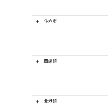
斗六市
西螺鎮
北港鎮