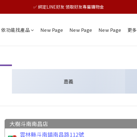
✅ 綁定LINE好友 領取好友專屬購物金
🎊TAIZAKU品牌慶：5倍回饋祭｜全年最優惠！
🎊TAIZAKU品牌慶：5倍回饋祭｜全年最優惠！
依功能找產品
New Page
New Page
New Page
更多
嘉義
大樹斗南南昌店
雲林縣斗南鎮南昌路112號