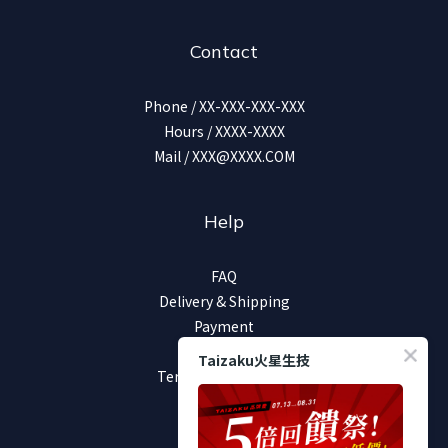
Contact
Phone / XX-XXX-XXX-XXX
Hours / XXXX-XXXX
Mail / XXX@XXXX.COM
Help
FAQ
Delivery & Shipping
Payment
Return Policy
Taizaku火星生技
Terms & Conditions
加入好友