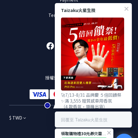
Return Policy
Taizaku火星生技
Terms & Conditions
加入好友
販售通路
授權通路及實體販售店點
🚀7/13-8/31 品牌慶 ５倍回饋祭
✨滿 3,555 贈質感車用香氛
（4 款香氛，隨機出貨）
✨滿 5,555 贈TENGA 雙重杯
$
TWD
✨滿 9,555 贈武倍對策 Gold
回覆至 Taizaku火星生技
（價值 $2,380，限量100份）
領取購物禮30元🎁只需3秒！
🎁 下單登錄發票抽：