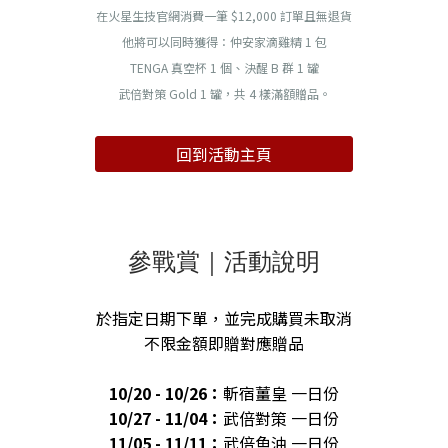
在火星生技官網消費一筆 $12,000 訂單且無退貨
他將可以同時獲得：
仲安家滴雞精 1 包
TENGA 真空杯 1 個、
決醒 B 群 1 罐
武倍對策 Gold 1 罐，
共 4 樣滿額贈品。
回到活動主頁
參戰賞｜活動說明
於指定日期下單，並完成購買未取消
不限金額即贈對應贈品
10/20 - 10/26：
斬宿薑皇 一日份
10/27 - 11/04：
武倍對策 一日份
11/05 - 11/11：
武倍魚油 一日份