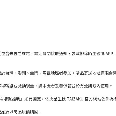
包含未查看來電、設定關閉接收通知，裝載排除陌生號碼 APP..
。
設籍於台灣、澎湖、金門、馬祖地區者參加。贈品寄送地址僅限台
、不得轉讓或兌換現金，請中獎者妥善保管並於有效期限內使用。
 / 相關購買證明」如有變更，依火星生技 TAIZAKU 官方網站公佈為
獎品須以商品原價購回。