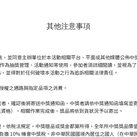
其他注意事項
辦法，並同意主辦單位於本活動相關平台、平面或其他媒體公佈中
，作為抽獎管理、活動通知等使用，參加者須詳細閱讀，並視為
格，並得對於任何破壞本活動之行為追訴相關法律責任。
 官方授權之通路與指定品項之消費。
中獎者，確認後將寄送中獎通知函，中獎者請依中獎通知函填寫並
獎資格）。相關作業完成後，獎品將依到貨狀況予以寄出。
稅。依稅法規定，中獎贈品或獎金都算所得，全年所中獎獎品價值
，須負擔 10% 機會中獎稅。非中華民國國境內居住之國人（在中華