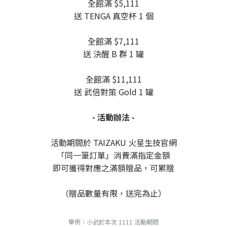
全館滿 $5,111
送 TENGA 真空杯 1 個
全館滿 $7,111
送 決醒 B 群 1 罐
全館滿 $11,111
送 武倍對策 Gold 1 罐
- 活動辦法 -
活動期間於 TAIZAKU 火星生技官網
「同一筆訂單」消費滿指定金額
即可獲得對應之滿額贈品，可累贈
（贈品數量有限，送完為止）
舉例：小武於本次 1111 活動期間