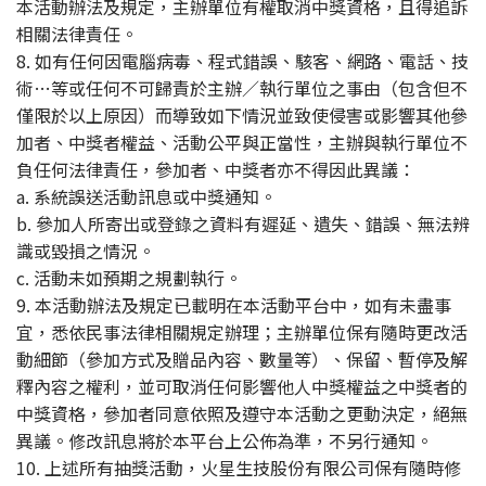
本活動辦法及規定，主辦單位有權取消中獎資格，且得追訴
相關法律責任。
8. 如有任何因電腦病毒、程式錯誤、駭客、網路、電話、技
術…等或任何不可歸責於主辦／執行單位之事由（包含但不
僅限於以上原因）而導致如下情況並致使侵害或影響其他參
加者、中獎者權益、活動公平與正當性，主辦與執行單位不
負任何法律責任，參加者、中獎者亦不得因此異議：
a. 系統誤送活動訊息或中獎通知。
b. 參加人所寄出或登錄之資料有遲延、遺失、錯誤、無法辨
識或毀損之情況。
c. 活動未如預期之規劃執行。
9. 本活動辦法及規定已載明在本活動平台中，如有未盡事
宜，悉依民事法律相關規定辦理；主辦單位保有隨時更改活
動細節（參加方式及贈品內容、數量等）、保留、暫停及解
釋內容之權利，並可取消任何影響他人中獎權益之中獎者的
中獎資格，參加者同意依照及遵守本活動之更動決定，絕無
異議。修改訊息將於本平台上公佈為準，不另行通知。
10. 上述所有抽獎活動，火星生技股份有限公司保有隨時修