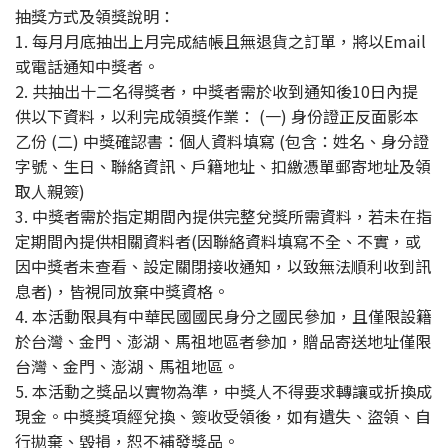
抽獎方式及領獎說明：
1. 每月月底抽出上月完成結帳且無退貨之訂單，將以Email
或電話通知中獎者。
2. 共抽出十二名得獎者，中獎者需於收到通知後10日內提
供以下資料，以利完成領獎作業： (一) 身份證正反面影本
乙份 (二) 中獎確認書：個人資料填寫 (包含：姓名、身分證
字號、生日、聯絡資訊、戶籍地址、扣繳憑單郵寄地址及領
取人親簽)
3. 中獎者需於指定期間內提供完整兌獎所需資料，若未在指
定期間內提供相關資料者(因聯絡資料填寫不全、不實，或
因中獎者未查看、設定關閉接收通知，以致無法順利收到訊
息者)，皆視同放棄中獎資格。
4. 本活動限具有中華民國國民身分之國民參加，且僅限設籍
於台灣、金門、澎湖、馬祖地區者參加，贈品寄送地址僅限
台灣、金門、澎湖、馬祖地區。
5. 本活動之獎品以實物為準，中獎人不得要求轉讓或折換成
現金。中獎獎項經兌換、簽收受領後，如有遺失、盜領、自
行拋棄、毀損，恕不補發獎品。