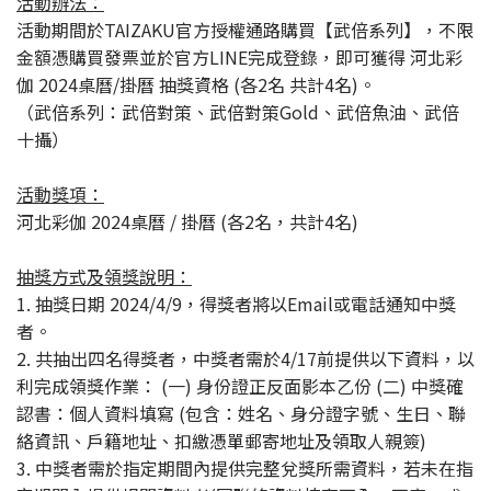
活動辦法：
活動期間於TAIZAKU官方授權通路購買【武倍系列】，不限
金額憑購買發票並於官方LINE完成登錄，即可獲得 河北彩
伽 2024桌曆/掛曆 抽獎資格 (各2名 共計4名)。
（武倍系列：武倍對策、武倍對策Gold、武倍魚油、武倍
十攝）
活動獎項：
河北彩伽 2024桌曆 / 掛曆 (各2名，共計4名)
抽獎方式及領獎說明：
1. 抽獎日期 2024/4/9，得獎者將以Email或電話通知中獎
者。
2. 共抽出四名得獎者，中獎者需於4/17前提供以下資料，以
利完成領獎作業： (一) 身份證正反面影本乙份 (二) 中獎確
認書：個人資料填寫 (包含：姓名、身分證字號、生日、聯
絡資訊、戶籍地址、扣繳憑單郵寄地址及領取人親簽)
3. 中獎者需於指定期間內提供完整兌獎所需資料，若未在指