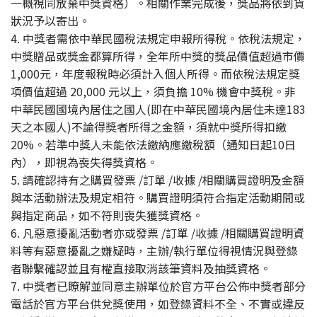
一概視同放棄中獎資格）。相關作業完成後，獎品將依到貨
狀況予以寄出。
4. 中獎者需依中華民國稅法規定申報所得稅。依稅法規定，
中獎贈品或獎金都算所得，全年所中獎的獎品價值超過市價
1,000元，年度報稅時必須計入個人所得。而依稅法規定獎
項價值超過 20,000 元以上，須負擔 10% 機會中獎稅。非
中華民國國境內居住之國人(即在中華民國境內居住未達183
天之本國人)不論得獎者所得之金額，須就中獎所得扣繳
20%。若準中獎人未能依法繳納應繳稅額（通知日起10日
內），即視為喪失得獎資格。
5. 請確認持有之購買發票 /訂單 /收據 /相關購買證明及金額
與本活動辦法及規定相符。購買證明須符合指定活動期間或
與指定商品，如不符則喪失獲獎資格。
6. 凡惡意擾亂活動者亦或發票 /訂單 /收據 /相關購買證明資
料等有惡意擾亂之嫌疑時，主辦/執行單位得視情況與登錄
者聯繫確認並且有權直接取消該筆資料及抽獎資格。
7. 中獎者已瞭解並同意主辦單位於官方平台公佈中獎者部分
電話於官方平台供兌獎使用，如登錄資料不全、不實或違反