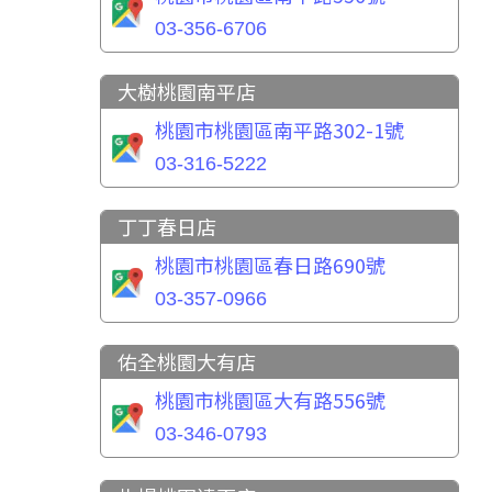
03-356-6706
大樹桃園南平店
桃園市桃園區南平路302-1號
03-316-5222
丁丁春日店
桃園市桃園區春日路690號
03-357-0966
佑全桃園大有店
桃園市桃園區大有路556號
03-346-0793