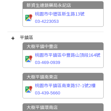
新資生連鎖藥局永記店
桃園市中壢區新生路13號
03-4223053
平鎮區
大樹平鎮中豐店
桃園市平鎮區中豐路山頂段164號
03-469-0939
大樹平鎮南東店
桃園市平鎮區南東路57-1號2樓
03-439-5660
大樹平鎮環南店