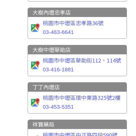
大樹內壢忠孝店
桃園市中壢區忠孝路36號
03-463-6641
大樹中壢華勛店
桃園市中壢區華勛街112、114號
03-416-1881
丁丁內壢店
桃園市中壢區環中東路325號2樓
03-453-5351
祥寶藥局
桃園市中壢區中正路四段590號