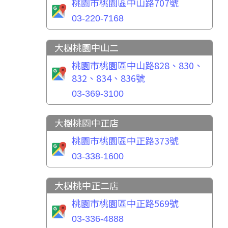
桃園市桃園區中山路707號
03-220-7168
大樹桃園中山二
桃園市桃園區中山路828、830、
832、834、836號
03-369-3100
大樹桃園中正店
桃園市桃園區中正路373號
03-338-1600
大樹桃中正二店
桃園市桃園區中正路569號
03-336-4888