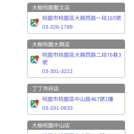
大樹桃園藝文店
桃園市桃園區大興西路一段165號
03-326-1789
大樹桃園大興店
桃園市桃園區大興西路二段76巷3
號
03-301-3222
丁丁市府店
桃園市桃園區中山路467號1樓
03-331-0633
大樹桃園中山店