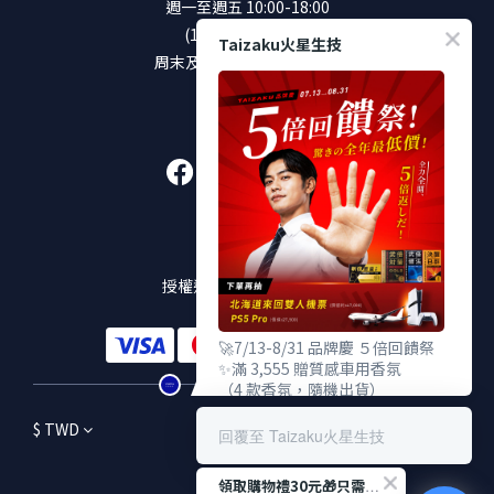
週一至週五 10:00-18:00
(12:00-13:00休息)
Taizaku火星生技
周末及國定假日將暫停服務
加入好友
販售通路
授權通路及實體販售店點
🚀7/13-8/31 品牌慶 ５倍回饋祭
✨滿 3,555 贈質感車用香氛
（4 款香氛，隨機出貨）
✨滿 5,555 贈TENGA 雙重杯
$
TWD
✨滿 9,555 贈武倍對策 Gold
回覆至 Taizaku火星生技
（價值 $2,380，限量100份）
領取購物禮30元🎁只需3秒！
🎁 下單登錄發票抽：