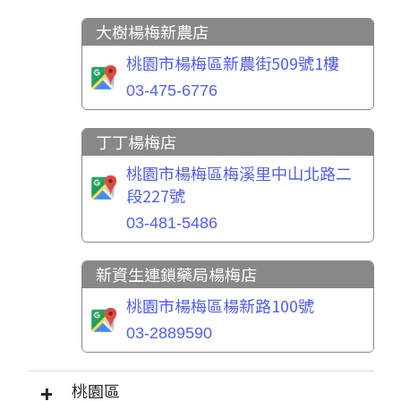
大樹楊梅新農店
桃園市楊梅區新農街509號1樓
03-475-6776
丁丁楊梅店
桃園市楊梅區梅溪里中山北路二
段227號
03-481-5486
新資生連鎖藥局楊梅店
桃園市楊梅區楊新路100號
03-2889590
桃園區