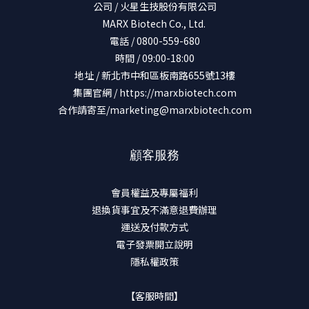
公司 / 火星生技股份有限公司
MARX Biotech Co., Ltd.
電話 / 0800-559-680
時間 / 09:00-18:00
地址 / 新北市中和區板南路655號13樓
集團官網 /
https://marxbiotech.com
合作請寄至/marketing@marxbiotech.com
顧客服務
會員權益及專屬福利
退換貨事宜及不滿意退費辦理
運送及付款方式
電子發票開立說明
隱私權政策
【客服時間】