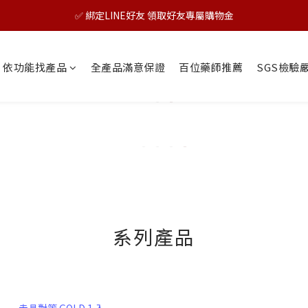
🎊TAIZAKU品牌慶：5倍回饋祭｜全年最優惠！
✅ 綁定LINE好友 領取好友專屬購物金
🎊TAIZAKU品牌慶：5倍回饋祭｜全年最優惠！
依功能找產品
全產品滿意保證
百位藥師推薦
SGS檢驗
系列產品