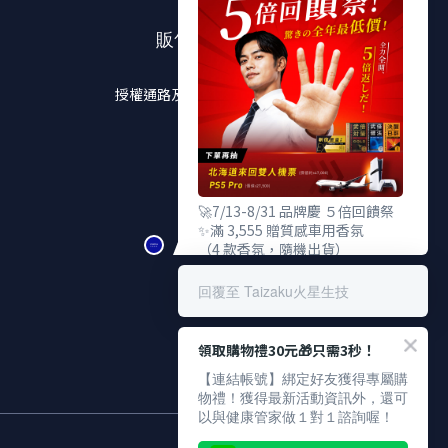
販售通路
授權通路及實體販售店點
🚀7/13-8/31 品牌慶 ５倍回饋祭
✨滿 3,555 贈質感車用香氛
（4 款香氛，隨機出貨）
✨滿 5,555 贈TENGA 雙重杯
✨滿 9,555 贈武倍對策 Gold
回覆至 Taizaku火星生技
（價值 $2,380，限量100份）
🎁 下單登錄發票抽：
領取購物禮30元🎁只需3秒！
北海道雙人機票、PS5 Pro
【連結帳號】綁定好友獲得專屬購
物禮！獲得最新活動資訊外，還可
以與健康管家做１對１諮詢喔！