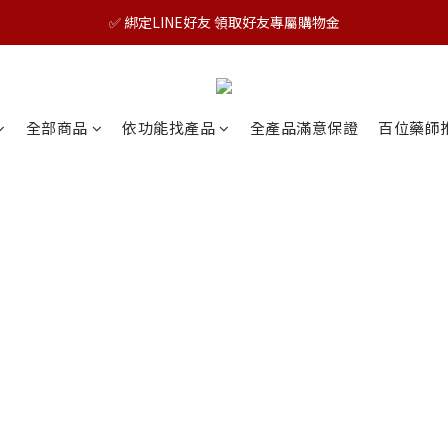
🎊TAIZAKU品牌慶：5倍回饋祭｜全年最優惠！
✅ 綁定LINE好友 領取好友專屬購物金
🎊TAIZAKU品牌慶：5倍回饋祭｜全年最優惠！
全部商品
依功能找產品
全產品滿意保證
百位藥師