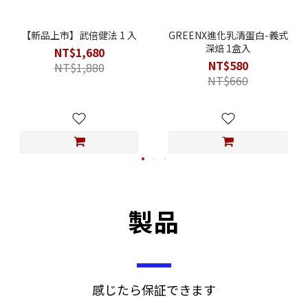
【新品上市】武倍健法 1 入
GREENX進化乳清蛋白-義式
深焙 1盒入
NT$1,680
NT$580
NT$1,880
NT$660
製品
感じたら保証できます