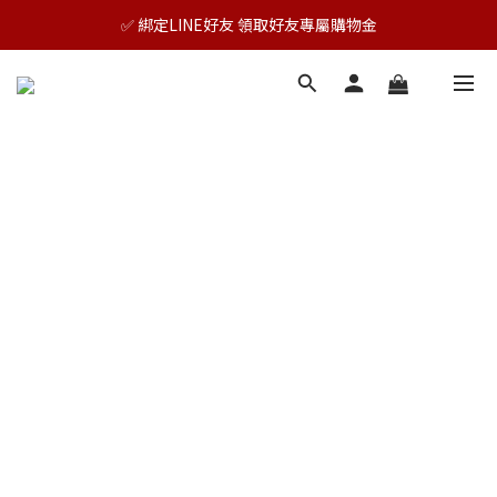
🎊TAIZAKU品牌慶：5倍回饋祭｜全年最優惠！
✅ 綁定LINE好友 領取好友專屬購物金
🎊TAIZAKU品牌慶：5倍回饋祭｜全年最優惠！