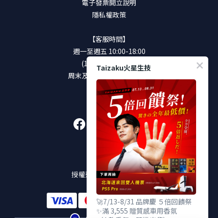
電子發票開立說明
隱私權政策
【客服時間】
週一至週五 10:00-18:00
(12:00-13:00休息)
Taizaku火星生技
周末及國定假日將暫停服務
加入好友
販售通路
授權通路及實體販售店點
🚀7/13-8/31 品牌慶 ５倍回饋祭
✨滿 3,555 贈質感車用香氛