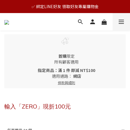
✅ 綁定LINE好友 領取好友專屬購物金
🎊TAIZAKU品牌慶：5倍回饋祭｜全年最優惠！
🎊TAIZAKU品牌慶：5倍回饋祭｜全年最優惠！
首購
限定
所有顧客適用
指定商品：滿 1 件 即減 NT$100
適用通路：
網店
條款與細則
輸入「ZERO」現折100元