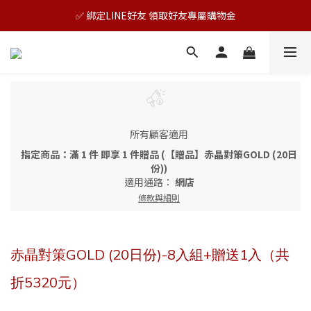
🎊TAIZAKU品牌慶：5倍回饋祭｜全年最優惠！
✅ 綁定LINE好友 領取好友專屬購物金
🎊TAIZAKU品牌慶：5倍回饋祭｜全年最優惠！
所有顧客適用
指定商品：滿 1 件 即享 1 件贈品 (【贈品】赤晶對策GOLD (20日
份))
適用通路：
網店
條款與細則
赤晶對策GOLD (20日份)-8入組+贈送1入（共
折5320元）