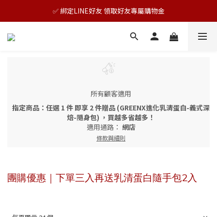
🎊TAIZAKU品牌慶：5倍回饋祭｜全年最優惠！
✅ 綁定LINE好友 領取好友專屬購物金
🎊TAIZAKU品牌慶：5倍回饋祭｜全年最優惠！
所有顧客適用
指定商品：任選 1 件 即享 2 件贈品 (GREENX進化乳清蛋白-義式深
焙-隨身包) ，買越多省越多！
適用通路：
網店
條款與細則
團購優惠｜下單三入再送乳清蛋白隨手包2入