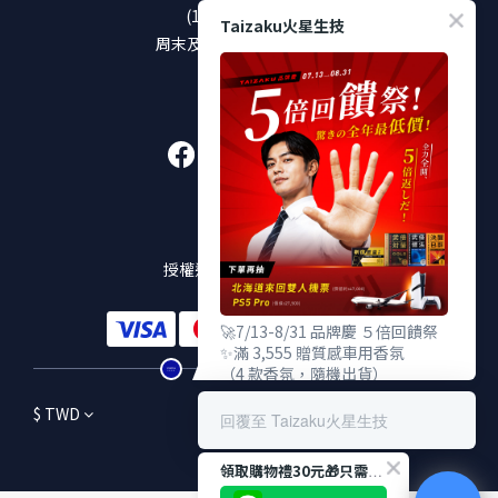
(12:00-13:00休息)
Taizaku火星生技
周末及國定假日將暫停服務
加入好友
販售通路
授權通路及實體販售店點
🚀7/13-8/31 品牌慶 ５倍回饋祭
✨滿 3,555 贈質感車用香氛
（4 款香氛，隨機出貨）
✨滿 5,555 贈TENGA 雙重杯
$
TWD
✨滿 9,555 贈武倍對策 Gold
回覆至 Taizaku火星生技
（價值 $2,380，限量100份）
領取購物禮30元🎁只需3秒！
🎁 下單登錄發票抽：