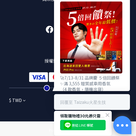
加入好友
販售通路
授權通路及實體販售店點
🚀7/13-8/31 品牌慶 ５倍回饋祭
✨滿 3,555 贈質感車用香氛
（4 款香氛，隨機出貨）
✨滿 5,555 贈TENGA 雙重杯
$
TWD
✨滿 9,555 贈武倍對策 Gold
回覆至 Taizaku火星生技
（價值 $2,380，限量100份）
領取購物禮30元🎁只需3秒！
🎁 下單登錄發票抽：
北海道雙人機票、PS5 Pro
連結 LINE 帳號
Powered by SHOPLINE